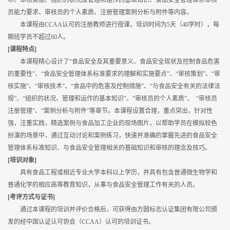
员能力要求、审核员的个人素质、注册管理案例分析与附件等内容。
本课程由CCAA认可的注册教师进行授课，培训时间为5天（40学时），每
期班学员不超过60人。
[课程特点]
本课程精心设计了“食品安全及其重要意义、食品安全现状及控制食品危害
的重要性”、“食品安全管理体系标准要求的理解和实施要点”、“审核策划”、“审
核实施”、“审核技术”、“食品中的危害及控制措施”、“与食品安全有关的法律法
规”、“组织的状况、管理和运作的基本知识”、“审核员的个人素质”、 “审核员
注册管理”、“案例分析与附件”等章节。本课程设置合理，重点突出，针对性
强，注重实践，精选案例与食品加工企业的现场图片，以帮助学员在模拟较色
扮演的场景中，通过互动讨论和案例练习，快速并准确的掌握先进的食品安全
管理体系标准知识、与食品安全管理相关的基础知识和审核的理念及技巧。
[培训对象]
具有食品工程或相近专业大学本科以上学历，并具有包含普通微生物学和
普通化学的相应高等教育知识，从事与食品安全管理工作有关的人员。
[考评方式与证书]
通过本课程的培训并评价合格后，可获得由方圆标志认证集团有限公司颁
发的经中国认证认可协会（CCAA）认可的培训证书。