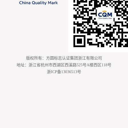
版权所有：方圆标志认证集团浙江有限公司
地址：浙江省杭州市西湖区西溪路525号A楼西区118号
浙ICP备13036513号