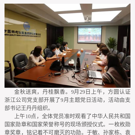
金秋送爽，丹桂飘香。9月29日上午，方圆认证
浙江公司党支部开展了9月主题党日活动，活动由支
部书记王丹丹组织。
上午10点，全体党员准时观看了中华人民共和国
国家勋章和国家荣誉称号的现场颁授仪式。一枚枚勋
章奖章，铭记着不可磨灭的功勋。于敏、孙家栋、袁