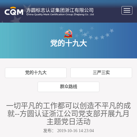
切
换
导
航
党的十九大
党的十九大
三严三实
群众路线
一切平凡的工作都可以创造不平凡的成
就--方圆认证浙江公司党支部开展九月
主题党日活动
发布： 2019-10-16 14:23:04